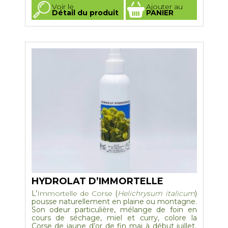
Ce
Voir le
Ajouter au
produit
Détail du produit
PANIER
a
plusieurs
variations.
Les
options
peuvent
être
choisies
sur
la
page
du
produit
HYDROLAT D’IMMORTELLE
L’
Immortelle de Corse
(
Helichrysum italicum
)
pousse naturellement en plaine ou montagne.
Son odeur particulière, mélange de foin en
cours de séchage, miel et curry, colore la
Corse de jaune d’or de fin mai à début juillet.