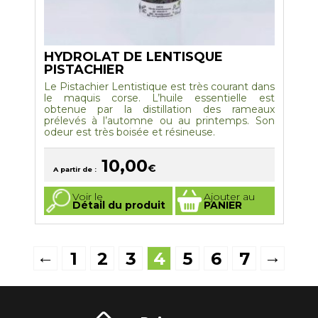
HYDROLAT DE LENTISQUE
PISTACHIER
Le Pistachier Lentistique est très courant dans
le maquis corse. L’huile essentielle est
obtenue par la distillation des rameaux
prélevés à l’automne ou au printemps.
Son
odeur est très boisée et résineuse.
10,00
€
A partir de :
Ce
Voir le
Ajouter au
produit
Détail du produit
PANIER
a
plusieurs
variations.
Les
options
←
→
1
2
3
4
5
6
7
peuvent
être
choisies
sur
la
page