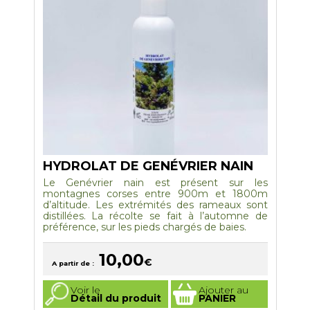
être
choisies
sur
la
page
du
produit
HYDROLAT DE GENÉVRIER NAIN
Le Genévrier nain est présent sur les
montagnes corses entre 900m et 1800m
d’altitude. Les extrémités des rameaux sont
distillées. La récolte se fait à l’automne de
préférence, sur les pieds chargés de baies.
10,00
€
A partir de :
Ce
Voir le
Ajouter au
produit
Détail du produit
PANIER
a