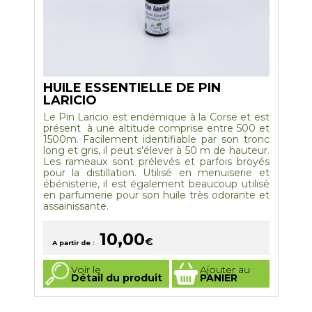
HUILE ESSENTIELLE DE PIN
LARICIO
Le Pin Laricio est endémique à la Corse et est
présent à une altitude comprise entre 500 et
1500m. Facilement identifiable par son tronc
long et gris, il peut s’élever à 50 m de hauteur.
Les rameaux sont prélevés et parfois broyés
pour la distillation. Utilisé en menuiserie et
ébénisterie, il est également beaucoup utilisé
en parfumerie pour son huile très odorante et
assainissante.
10,00
€
A partir de :
Ce
Voir le
Ajouter au
produit
Détail du produit
PANIER
a
plusieurs
variations.