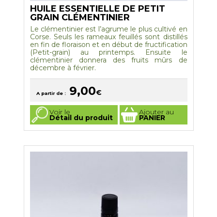
HUILE ESSENTIELLE DE PETIT
GRAIN CLÉMENTINIER
Le clémentinier est l’agrume le plus cultivé en
Corse. Seuls les rameaux feuillés sont distillés
en fin de floraison et en début de fructification
(Petit-grain) au printemps. Ensuite le
clémentinier donnera des fruits mûrs de
décembre à février.
9,00
€
A partir de :
Ce
Voir le
Ajouter au
produit
Détail du produit
PANIER
a
plusieurs
variations.
Les
options
peuvent
être
choisies
sur
la
page
du
produit