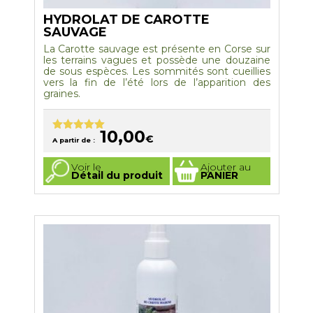
HYDROLAT DE CAROTTE
SAUVAGE
La Carotte sauvage est présente en Corse sur
les terrains vagues et possède une douzaine
de sous espèces. Les sommités sont cueillies
vers la fin de l’été lors de l’apparition des
graines.
10,00
€
Note
5.00
A partir de :
sur 5
Ce
Voir le
Ajouter au
produit
Détail du produit
PANIER
a
plusieurs
variations.
Les
options
peuvent
être
choisies
sur
la
page
du
produit