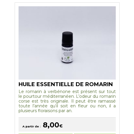
Les
options
peuvent
être
choisies
sur
la
page
du
produit
HUILE ESSENTIELLE DE ROMARIN
Le romarin à verbénone est présent sur tout
le pourtour méditerranéen. L’odeur du romarin
corse est très originale. Il peut être ramassé
toute l’année qu’il soit en fleur ou non, il a
plusieurs floraisons par an.
8,00
€
A partir de :