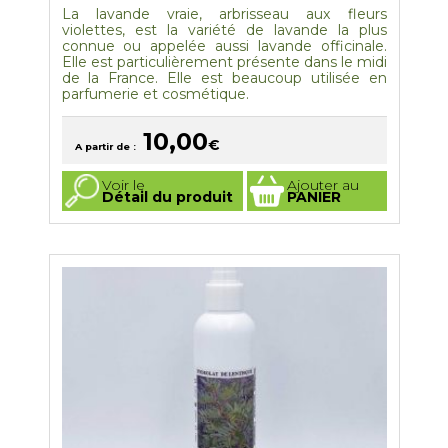
La lavande vraie, arbrisseau aux fleurs
violettes, est la variété de lavande la plus
connue ou appelée aussi lavande officinale.
Elle est particulièrement présente dans le midi
de la France. Elle est beaucoup utilisée en
parfumerie et cosmétique.
10,00
€
A partir de :
Ce
Voir le
Ajouter au
produit
Détail du produit
PANIER
a
plusieurs
variations.
Les
options
peuvent
être
choisies
sur
la
page
du
produit