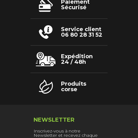
du
Paiement
produit
Sécurisé
Service client
06 80 28 31 52
Expédition
24 / 48h
Produits
corse
NEWSLETTER
Inscrivez-vous à notre
Newsletter et recevez chaque