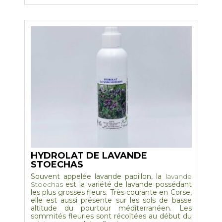
plusieurs
variations.
Les
options
peuvent
être
choisies
sur
la
page
du
produit
HYDROLAT DE LAVANDE
STOECHAS
Souvent appelée lavande papillon, la
lavande
Stoechas
est la variété de lavande possédant
les plus grosses fleurs. Très courante en Corse,
elle est aussi présente sur les sols de basse
altitude du pourtour méditerranéen. Les
sommités fleuries sont récoltées au début du