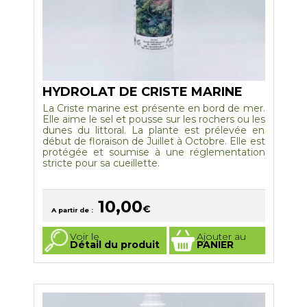
HYDROLAT DE CRISTE MARINE
La Criste marine est présente en bord de mer.
Elle aime le sel et pousse sur les rochers ou les
dunes du littoral. La plante est prélevée en
début de floraison de Juillet à Octobre. Elle est
protégée et soumise à une réglementation
stricte pour sa cueillette.
10,00
€
A partir de :
Ce
Voir le
Ajouter au
produit
Détail du produit
PANIER
a
plusieurs
variations.
Les
options
peuvent