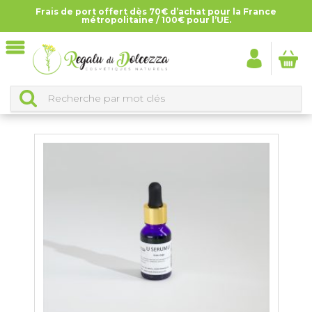
Frais de port offert dès 70€ d’achat pour la France
Accueil
>
Tous les produits
>
Serums
métropolitaine / 100€ pour l’UE.
SERUMS
CLASSEMENT DES PRODUITS