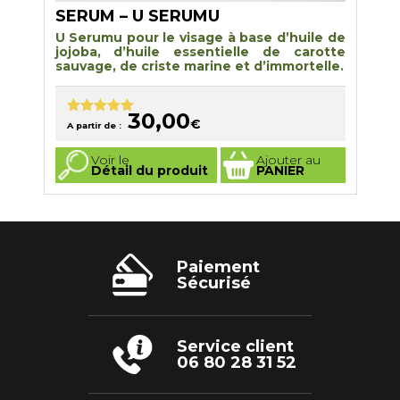
SERUM – U SERUMU
U Serumu pour le visage à base d’huile de
jojoba, d’huile essentielle de carotte
sauvage, de criste marine et d’immortelle.
30,00
€
Note
5.00
A partir de :
sur 5
Ce
Voir le
Ajouter au
produit
Détail du produit
PANIER
a
plusieurs
variations.
Les
options
peuvent
être
choisies
Paiement
sur
Sécurisé
la
page
du
produit
Service client
06 80 28 31 52