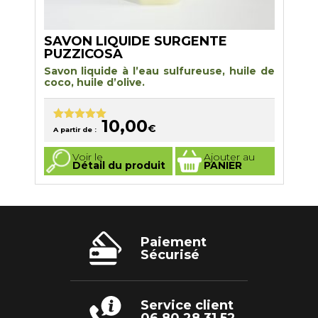
SAVON LIQUIDE SURGENTE
PUZZICOSA
Savon liquide à l’eau sulfureuse, huile de
coco, huile d’olive.
10,00
€
Note
5.00
A partir de :
sur 5
Ce
Voir le
Ajouter au
produit
Détail du produit
PANIER
a
plusieurs
variations.
Les
options
peuvent
être
choisies
Paiement
sur
Sécurisé
la
page
du
produit
Service client