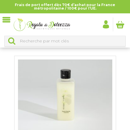
Frais de port offert dès 70€ d’achat pour la France
Accueil
>
Tous les produits
>
Savons liquides
métropolitaine / 100€ pour l’UE.
SAVONS LIQUIDES
CLASSEMENT DES PRODUITS