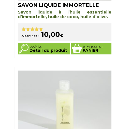
SAVON LIQUIDE IMMORTELLE
Savon liquide à l’huile essentielle
d’immortelle, huile de coco, huile d’olive.
10,00
€
Note
5.00
A partir de :
sur 5
Ce
Voir le
Ajouter au
produit
Détail du produit
PANIER
a
plusieurs
variations.
Les
options
peuvent
être
choisies
sur
la
page
du
produit