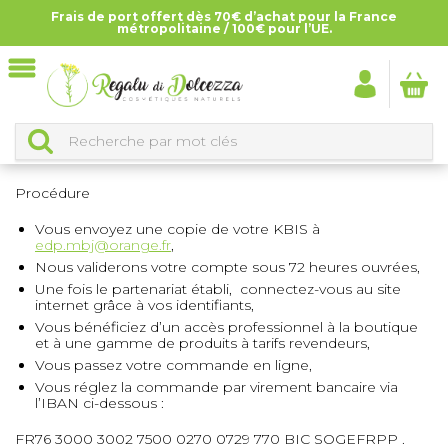
Frais de port offert dès 70€ d’achat pour la France
Accueil
>
Devenez revendeur
métropolitaine / 100€ pour l’UE.
DEVENEZ REVENDEUR
Vous aimez les produits Regalu di Dolcezza ? Devenez
revendeurs !
Procédure
Vous envoyez une copie de votre KBIS à
edp.mbj@orange.fr
,
Nous validerons votre compte sous 72 heures ouvrées,
Une fois le partenariat établi, connectez-vous au site
internet grâce à vos identifiants,
Vous bénéficiez d’un accès professionnel à la boutique
et à une gamme de produits à tarifs revendeurs,
Vous passez votre commande en ligne,
Vous réglez la commande par virement bancaire via
l’IBAN ci-dessous :
FR76 3000 3002 7500 0270 0729 770 BIC SOGEFRPP .