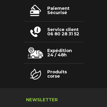
options
peuvent
être
Paiement
choisies
Sécurisé
sur
la
page
du
produit
Service client
06 80 28 31 52
Expédition
24 / 48h
Produits
corse
NEWSLETTER