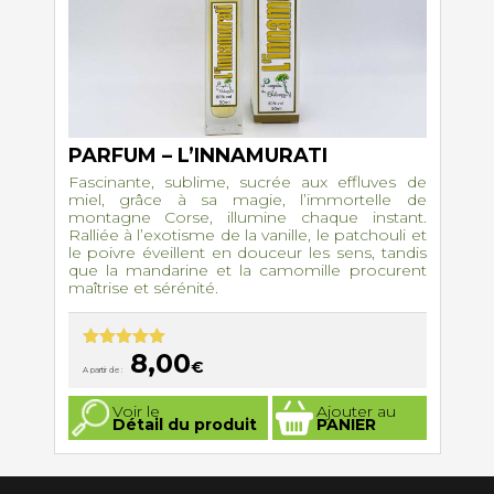
PARFUM – L’INNAMURATI
Fascinante, sublime, sucrée aux effluves de
miel, grâce à sa magie, l’immortelle de
montagne Corse, illumine chaque instant.
Ralliée à l’exotisme de la vanille, le patchouli et
le poivre éveillent en douceur les sens, tandis
que la mandarine et la camomille procurent
maîtrise et sérénité.
8,00
Note
5.00
€
A partir de :
sur 5
Ce
Voir le
Ajouter au
produit
Détail du produit
PANIER
a
plusieurs
variations.
Les