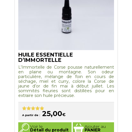
page
du
produit
HUILE ESSENTIELLE
D’IMMORTELLE
L’Immortelle de Corse pousse naturellement
en plaine ou montagne. Son odeur
particulière, mélange de foin en cours de
séchage, miel et curry, colore la Corse de
jaune d’or de fin mai à début juillet. Les
sommités fleuries sont distillées pour en
extraire son huile précieuse.
25,00
€
Note
5.00
A partir de :
sur 5
Ce
Voir le
Ajouter au
produit
Détail du produit
PANIER