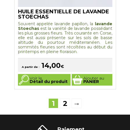
HUILE ESSENTIELLE DE LAVANDE
STOECHAS
Souvent appelée lavande papillon, la
lavande
Stoechas
est la variété de lavande possédant
les plus grosses fleurs. Très courante en Corse,
elle est aussi présente sur les sols de basse
altitude du pourtour méditerranéen. Les
sommités fleuries sont récoltées au début du
printemps en pleine floraison.
14,00
€
A partir de :
Ce
Voir le
Ajouter au
produit
Détail du produit
PANIER
a
plusieurs
variations.
Les
options
→
1
2
peuvent
être
choisies
sur
la
page
du
Paiement