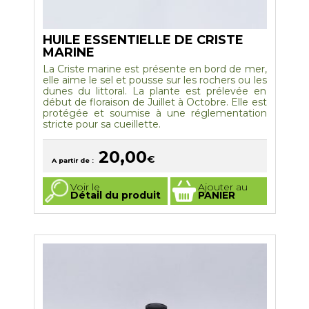
HUILE ESSENTIELLE DE CRISTE
MARINE
La Criste marine est présente en bord de mer,
elle aime le sel et pousse sur les rochers ou les
dunes du littoral. La plante est prélevée en
début de floraison de Juillet à Octobre. Elle est
protégée et soumise à une réglementation
stricte pour sa cueillette.
20,00
€
A partir de :
Ce
Voir le
Ajouter au
produit
Détail du produit
PANIER
a
plusieurs
variations.
Les
options
peuvent
être
choisies
sur
la
page
du