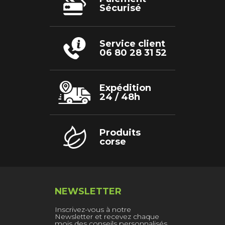
produit
Sécurisé
Service client
06 80 28 31 52
Expédition
24 / 48h
Produits
corse
NEWSLETTER
Inscrivez-vous à notre
Newsletter et recevez chaque
mois des conseils personnalisés,