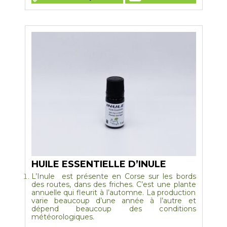
a
plusieurs
variations.
Les
options
peuvent
être
choisies
sur
la
page
du
produit
HUILE ESSENTIELLE D’INULE
L’Inule
est présente en Corse sur les bords
des routes, dans des friches. C’est une plante
annuelle qui fleurit à l’automne. La production
varie beaucoup d’une année à l’autre et
dépend beaucoup des conditions
météorologiques.