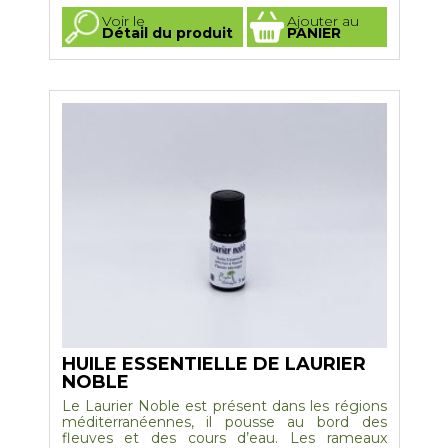
Ce
Voir le
Ajouter au
produit
Détail du produit
PANIER
a
plusieurs
variations.
Les
options
peuvent
être
choisies
sur
la
page
du
produit
HUILE ESSENTIELLE DE LAURIER
NOBLE
Le Laurier Noble est présent dans les régions
méditerranéennes, il pousse au bord des
fleuves et des cours d’eau. Les rameaux