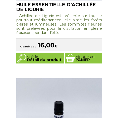
HUILE ESSENTIELLE D’ACHILLÉE
DE LIGURIE
L’Achillée de Ligurie est présente sur tout le
pourtour méditerranéen, elle aime les forêts
claires et lumineuses. Les sommités fleuries
sont prélevées pour la distillation en pleine
floraison, pendant l’été.
16,00
€
A partir de :
Ce
Voir le
Ajouter au
produit
Détail du produit
PANIER
a
plusieurs
variations.
Les
options
peuvent
être
choisies
sur
la
page
du
produit