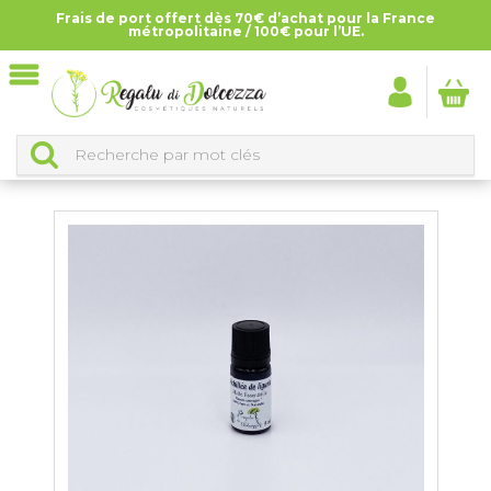
Frais de port offert dès 70€ d’achat pour la France
Accueil
>
Tous les produits
>
Huiles essentielles
métropolitaine / 100€ pour l’UE.
HUILES ESSENTIELLES
CLASSEMENT DES PRODUITS