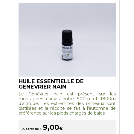
options
peuvent
être
choisies
sur
la
page
du
produit
HUILE ESSENTIELLE DE
GENÉVRIER NAIN
Le Genévrier nain est présent sur les
montagnes corses entre 900m et 1800m
d’altitude. Les extrémités des rameaux sont
distillées et la récolte se fait à l’automne de
préférence sur les pieds chargés de baies.
9,00
€
A partir de :