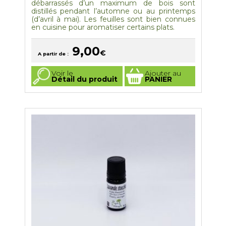
débarrassés d’un maximum de bois sont
distillés pendant l’automne ou au printemps
(d’avril à mai). Les feuilles sont bien connues
en cuisine pour aromatiser certains plats.
9,00
€
A partir de :
Ce
Voir le
Ajouter au
produit
Détail du produit
PANIER
a
plusieurs
variations.
Les
options
peuvent
être
choisies
sur
la
page
du
produit