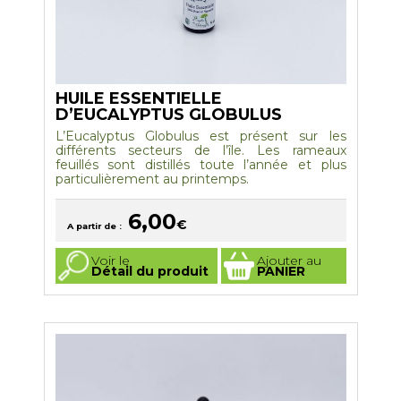
HUILE ESSENTIELLE
D’EUCALYPTUS GLOBULUS
L’Eucalyptus Globulus est présent sur les
différents secteurs de l’île. Les rameaux
feuillés sont distillés toute l’année et plus
particulièrement au printemps.
6,00
€
A partir de :
Ce
Voir le
Ajouter au
produit
Détail du produit
PANIER
a
plusieurs
variations.
Les
options
peuvent
être
choisies
sur
la