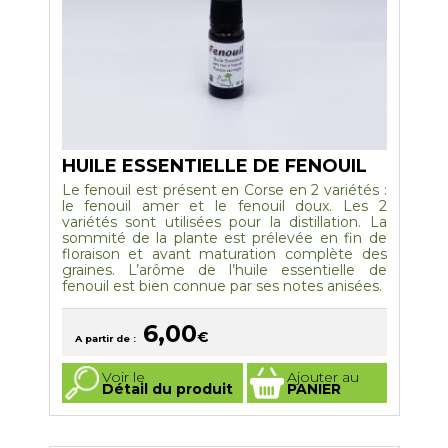
produit
HUILE ESSENTIELLE DE FENOUIL
Le fenouil
est présent en Corse en 2 variétés :
le fenouil amer et le fenouil doux. Les 2
variétés sont utilisées pour la distillation. La
sommité de la plante est prélevée en fin de
floraison et avant maturation complète des
graines. L’arôme de l’huile essentielle de
fenouil est bien connue par ses notes anisées.
6,00
€
A partir de :
Ce
Voir le
Ajouter au
produit
Détail du produit
PANIER
a
plusieurs
variations.
Les