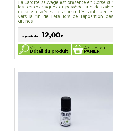
La Carotte sauvage est présente en Corse sur
les terrains vagues et possède une douzaine
de sous espèces. Les sommités sont cueillies
vers la fin de l’été lors de l’apparition des
graines.
12,00
€
A partir de :
Ce
Voir le
Ajouter au
produit
Détail du produit
PANIER
a
plusieurs
variations.
Les
options
peuvent
être
choisies
sur
la
page
du
produit