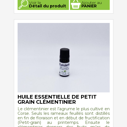
Ce
Voir le
Ajouter au
produit
Détail du produit
PANIER
a
plusieurs
variations.
Les
options
peuvent
être
choisies
sur
la
page
du
produit
HUILE ESSENTIELLE DE PETIT
GRAIN CLÉMENTINIER
Le clémentinier est l’agrume le plus cultivé en
Corse. Seuls les rameaux feuillés sont distillés
en fin de floraison et en début de fructification
(Petit-grain) au printemps. Ensuite le
clémentinier donnera des fruits mûrs de