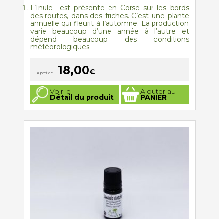
L’Inule
est présente en Corse sur les bords
des routes, dans des friches. C’est une plante
annuelle qui fleurit à l’automne. La production
varie beaucoup d’une année à l’autre et
dépend beaucoup des conditions
météorologiques.
18,00
€
A partir de :
Ce
Voir le
Ajouter au
produit
Détail du produit
PANIER
a
plusieurs
variations.
Les
options
peuvent
être
choisies
sur
la
page
du
produit