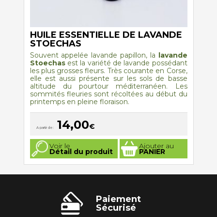
HUILE ESSENTIELLE DE LAVANDE
STOECHAS
Souvent appelée lavande papillon, la
lavande
Stoechas
est la variété de lavande possédant
les plus grosses fleurs. Très courante en Corse,
elle est aussi présente sur les sols de basse
altitude du pourtour méditerranéen. Les
sommités fleuries sont récoltées au début du
printemps en pleine floraison.
14,00
€
A partir de :
Ce
Voir le
Ajouter au
produit
Détail du produit
PANIER
a
plusieurs
variations.
Les
options
peuvent
être
Paiement
choisies
Sécurisé
sur
la