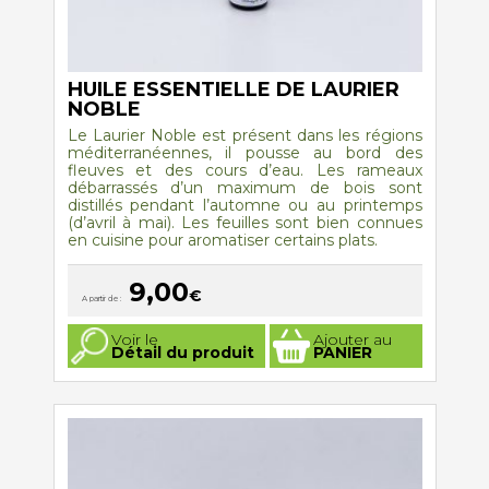
HUILE ESSENTIELLE DE LAURIER
NOBLE
Le Laurier Noble est présent dans les régions
méditerranéennes, il pousse au bord des
fleuves et des cours d’eau. Les rameaux
débarrassés d’un maximum de bois sont
distillés pendant l’automne ou au printemps
(d’avril à mai). Les feuilles sont bien connues
en cuisine pour aromatiser certains plats.
9,00
€
A partir de :
Ce
Voir le
Ajouter au
produit
Détail du produit
PANIER
a
plusieurs
variations.
Les
options
peuvent
être
choisies
sur