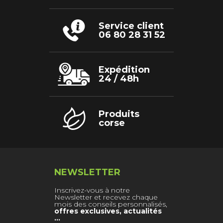
page
du
produit
Service client
06 80 28 31 52
Expédition
24 / 48h
Produits
corse
NEWSLETTER
Inscrivez-vous à notre
Newsletter et recevez chaque
mois des conseils personnalisés,
offres exclusives, actualités
…