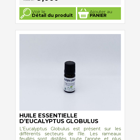
Ce
Voir le
Ajouter au
produit
Détail du produit
PANIER
a
plusieurs
variations.
Les
options
peuvent
être
choisies
sur
la
page
du
produit
HUILE ESSENTIELLE
D’EUCALYPTUS GLOBULUS
L’Eucalyptus Globulus est présent sur les
différents secteurs de l’île. Les rameaux
feuillés sont distillés toute l’année et plus