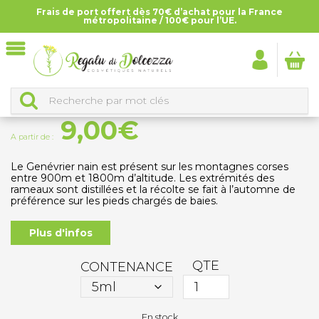
Frais de port offert dès 70€ d’achat pour la France
Accueil
>
Tous les produits
>
Huiles essentielles
>
Huile
métropolitaine / 100€ pour l’UE.
essentielle de Genévrier Nain
HUILE ESSENTIELLE DE GENÉVRIER NAIN
9,00
€
A partir de :
Le Genévrier nain est présent sur les montagnes corses
entre 900m et 1800m d’altitude. Les extrémités des
rameaux sont distillées et la récolte se fait à l’automne de
préférence sur les pieds chargés de baies.
Plus d'infos
QTE
CONTENANCE
En stock