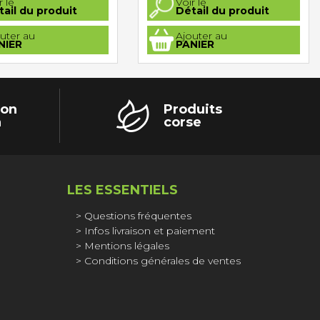
r le
Voir le
tail du produit
Détail du produit
uter au
Ajouter au
NIER
PANIER
ion
Produits
h
corse
LES ESSENTIELS
Questions fréquentes
Infos livraison et paiement
Mentions légales
Conditions générales de ventes