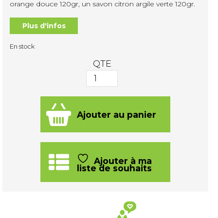
orange douce 120gr, un savon citron argile verte 120gr.
Plus d'infos
En stock
QTE
quantité
de
Coffret
Ajouter au panier
Trio
S2
Ajouter à ma
liste de souhaits