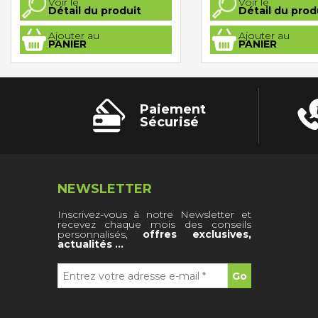
Voir le
Voir le
Détail du produit
Détail du prod
Ajouter au
Ajouter au
PANIER
PANIER
Paiement
Sécurisé
NEWSLETTER
Inscrivez-vous à notre Newsletter et
recevez chaque mois des conseils
personnalisés,
offres exclusives,
actualités …