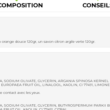
COMPOSITION
CONSEIL
orange douce 120gr, un savon citron argile verte 120gr.
, SODIUM OLIVATE, GLYCERIN, ARGANIA SPINOSA KERNEL
 EUROPAEA FRUIT OIL, LINALOOL, KAOLIN, CI 77491, LIMONE
e contact avec les yeux.
, SODIUM OLIVATE, GLYCERIN, BUTYROSPERMUM PARKII BU
UIT OIL, KAOLIN, CI 77491, CITRAL.