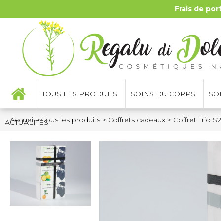
Frais de por
TOUS LES PRODUITS
SOINS DU CORPS
SO
Accueil
>
Tous les produits
>
Coffrets cadeaux
>
Coffret Trio S2
ACTUALITÉS