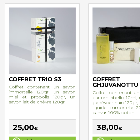
COFFRET TRIO S3
COFFRET
GHJUVANOTTU
Coffret contenant un savon
immortelle 120gr, un savon
Coffret contenant u
miel et propolis 120gr, un
parfum ribellu 10ml,
savon lait de chèvre 120gr.
genévrier nain 120gr,
liquide immortelle 
canvas 100% coton.
25,00
38,00
€
€