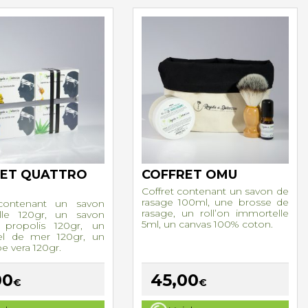
RET QUATTRO
COFFRET OMU
Coffret contenant un savon de
rasage 100ml, une brosse de
 contenant un savon
rasage, un roll’on immortelle
lle 120gr, un savon
5ml, un canvas 100% coton.
 propolis 120gr, un
el de mer 120gr, un
e vera 120gr.
00
45,00
€
€