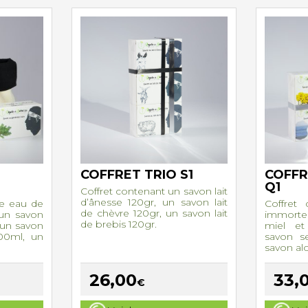
COFFRET TRIO S1
COFF
Q1
Coffret contenant un savon lait
d’ânesse 120gr, un savon lait
ne eau de
Coffret
de chèvre 120gr, un savon lait
 un savon
immorte
de brebis 120gr.
 un savon
miel et
200ml, un
savon s
savon alo
26,00
33,
€