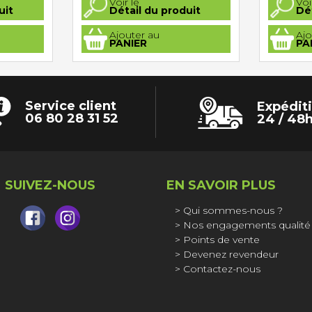
Voir le
Voi
uit
Détail du produit
Dé
Ajouter au
Ajo
PANIER
PA
Service client
Expédit
06 80 28 31 52
24 / 48
SUIVEZ-NOUS
EN SAVOIR PLUS
Qui sommes-nous ?
Nos engagements qualité
Points de vente
Devenez revendeur
Contactez-nous