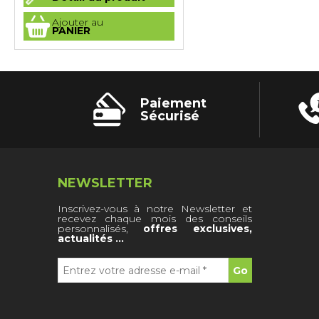
a
plusieurs
Ajouter au
variations.
PANIER
Les
options
peuvent
être
choisies
sur
la
Paiement
page
du
Sécurisé
produit
NEWSLETTER
Inscrivez-vous à notre Newsletter et
recevez chaque mois des conseils
personnalisés,
offres exclusives,
actualités …