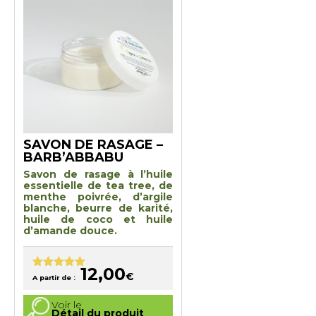
SAVON DE RASAGE –
BARB’ABBABU
Savon de rasage à l’huile
essentielle de tea tree, de
menthe poivrée, d’argile
blanche, beurre de karité,
huile de coco et huile
d’amande douce.
12,00
€
Note
5.00
A partir de :
sur 5
Ce
Voir le
produit
Détail du produit