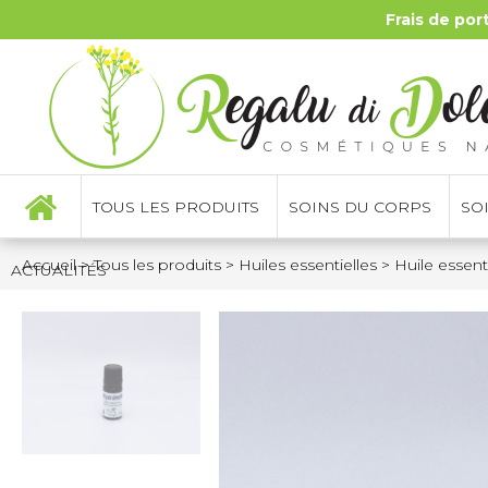
Frais de por
TOUS LES PRODUITS
SOINS DU CORPS
SO
Accueil
>
Tous les produits
>
Huiles essentielles
>
Huile essent
ACTUALITÉS