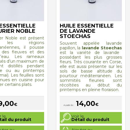
 ESSENTIELLE
HUILE ESSENTIELLE
URIER NOBLE
DE LAVANDE
STOECHAS
er Noble est présent
 les régions
Souvent appelée lavande
ranéennes, il pousse
papillon, la
lavande Stoechas
 des fleuves et des
est la variété de lavande
’eau. Les rameaux
possédant les plus grosses
ssés d’un maximum de
fleurs. Très courante en Corse,
nt distillés pendant
elle est aussi présente sur les
ne ou au printemps
sols de basse altitude du
à mai). Les feuilles sont
pourtour méditerranéen. Les
nues en cuisine pour
sommités fleuries sont
r certains plats.
récoltées au début du
printemps en pleine floraison.
9,00
14,00
€
€
A partir de :
Ce
r le
Voir le
produit
tail du produit
Détail du produit
a
plusieurs
uter au
Ajouter au
.
variations.