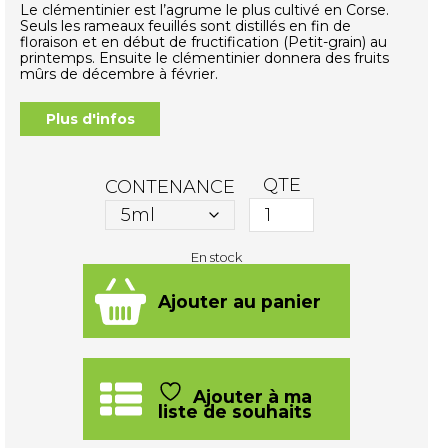
Le clémentinier est l’agrume le plus cultivé en Corse.
Seuls les rameaux feuillés sont distillés en fin de
floraison et en début de fructification (Petit-grain) au
printemps. Ensuite le clémentinier donnera des fruits
mûrs de décembre à février.
Plus d'infos
QTE
CONTENANCE
En stock
quantité
de
Huile
Ajouter au panier
essentielle
de
Petit
Grain
Clémentinier
Ajouter à ma
liste de souhaits