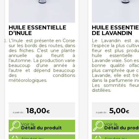
HUILE ESSENTIELLE
HUILE ESSENTI
D’INULE
DE LAVANDIN
L’Inule
est présente en Corse
Le Lavandin est auj
sur les bords des routes, dans
l’espèce la plus cultiv
des friches. C’est une plante
fleur est plus prod
annuelle qui fleurit à
huile essentiell
l’automne. La production varie
Lavande vraie. Son e
beaucoup d’une année à
bonne qualité olfac
l’autre et dépend beaucoup
plus camphrée que ce
des conditions
Lavande, elle est trè
météorologiques.
dans la parfumerie ind
Les sommités fleur
distillées.
18,00
5,00
€
€
A partir de :
A partir de :
Ce
Ce
Voir le
Voir le
produit
produit
Détail du produit
Détail du prod
a
a
plusieurs
plusieurs
Ajouter au
Ajouter au
variations.
variations.