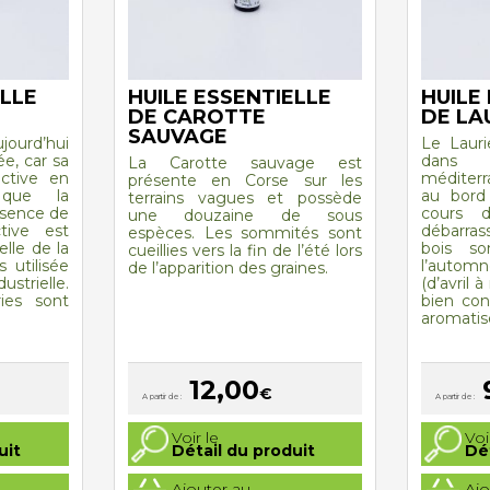
ELLE
HUILE ESSENTIELLE
HUILE
DE CAROTTE
DE LA
SAUVAGE
ourd’hui
Le Lauri
ée, car sa
dans
La Carotte sauvage est
uctive en
méditer
présente en Corse sur les
e que la
au bord
terrains vagues et possède
ssence de
cours d
une douzaine de sous
tive est
débarra
espèces. Les sommités sont
lle de la
bois so
cueillies vers la fin de l’été lors
s utilisée
l’autom
de l’apparition des graines.
ustrielle.
(d’avril 
ies sont
bien con
aromatise
12,00
€
A partir de :
A partir de :
Ce
Ce
Voir le
Voi
produit
produit
uit
Détail du produit
Dé
a
a
plusieurs
plusieurs
Ajouter au
Ajo
variations.
variations