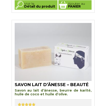
Ce
Voir le
Ajouter au
produit
Détail du produit
PANIER
a
plusieurs
variations.
Les
options
peuvent
être
choisies
sur
la
page
du
produit
SAVON LAIT D’ÂNESSE – BEAUTÉ
Savon au lait d’ânesse, beurre de karité,
huile de coco et huile d’olive
.