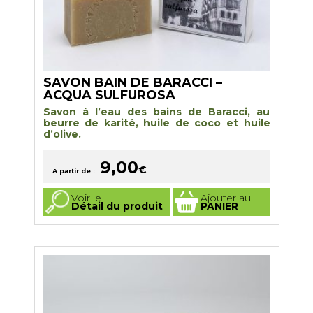
SAVON BAIN DE BARACCI –
ACQUA SULFUROSA
Savon à l’eau des bains de Baracci, au
beurre de karité, huile de coco et huile
d’olive.
9,00
€
A partir de :
Ce
Voir le
Ajouter au
produit
Détail du produit
PANIER
a
plusieurs
variations.
Les
options
peuvent
être
choisies
sur
la
page