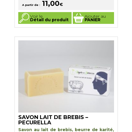
11,00
€
Note
5.00
A partir de :
sur 5
Ce
Voir le
Ajouter au
produit
Détail du produit
PANIER
a
plusieurs
variations.
Les
options
peuvent
être
choisies
sur
la
page
du
produit
SAVON LAIT DE BREBIS –
PECURELLA
Savon au lait de brebis, beurre de karité,