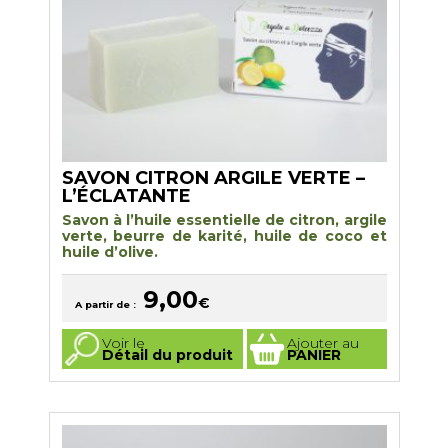
du
produit
SAVON CITRON ARGILE VERTE –
L’ÉCLATANTE
Savon à l’huile essentielle de citron, argile
verte, beurre de karité, huile de coco et
huile d’olive.
9,00
€
A partir de :
Ce
Voir le
Ajouter au
produit
Détail du produit
PANIER
a
plusieurs
variations.
Les
options
peuvent
être