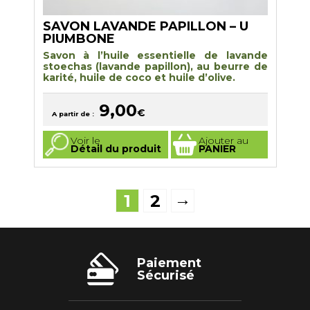
SAVON LAVANDE PAPILLON – U
PIUMBONE
Savon à l’huile essentielle de lavande
stoechas (lavande papillon), au beurre de
karité, huile de coco et huile d’olive.
9,00
€
A partir de :
Ce
Voir le
Ajouter au
produit
Détail du produit
PANIER
a
plusieurs
variations.
Les
options
→
1
2
peuvent
être
choisies
sur
la
page
du
Paiement
produit
Sécurisé