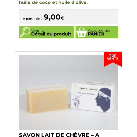
huile de coco et huile d’olive
.
9,00
€
A partir de :
Ce
Voir le
Ajouter au
produit
Détail du produit
PANIER
a
plusieurs
variations.
Les
options
TOP
peuvent
VENTE
être
choisies
sur
la
page
du
produit
SAVON LAIT DE CHÈVRE – A