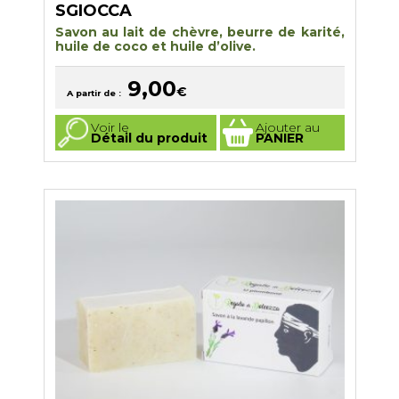
SGIOCCA
Savon au lait de chèvre, beurre de karité,
huile de coco et huile d’olive.
9,00
€
A partir de :
Ce
Voir le
Ajouter au
produit
Détail du produit
PANIER
a
plusieurs
variations.
Les
options
peuvent
être
choisies
sur
la
page
du
produit