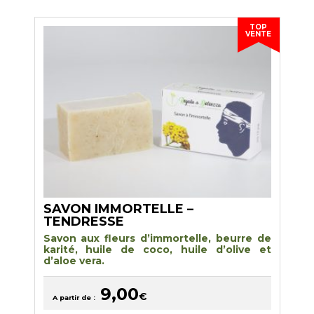
variations.
Les
options
TOP
peuvent
VENTE
être
choisies
sur
la
page
du
produit
SAVON IMMORTELLE –
TENDRESSE
Savon aux fleurs d’immortelle, beurre de
karité, huile de coco, huile d’olive et
d’aloe vera
.
9,00
€
A partir de :