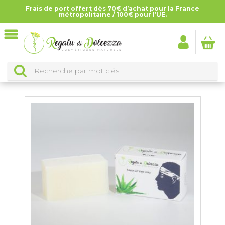
Frais de port offert dès 70€ d’achat pour la France
Accueil
>
Tous les produits
>
Savons solides
métropolitaine / 100€ pour l’UE.
SAVONS SOLIDES
CLASSEMENT DES PRODUITS