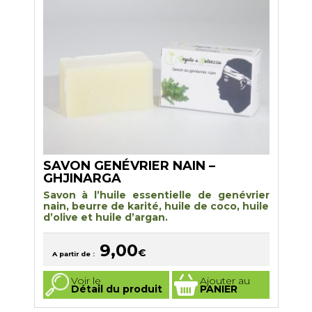
choisies
sur
la
page
du
produit
SAVON GENÉVRIER NAIN –
GHJINARGA
Savon à l’huile essentielle de genévrier
nain, beurre de karité, huile de coco, huile
d’olive et huile d’argan.
9,00
€
A partir de :
Ce
Voir le
Ajouter au
produit
Détail du produit
PANIER
a
plusieurs