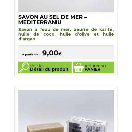
SAVON AU SEL DE MER –
MEDITERRANIU
Savon à l’eau de mer, beurre de karité,
huile de coco, huile d’olive et huile
d’argan.
9,00
€
A partir de :
Ce
Voir le
Ajouter au
produit
Détail du produit
PANIER
a
plusieurs
variations.
Les
options
peuvent
être
choisies
sur
la
page
du
produit