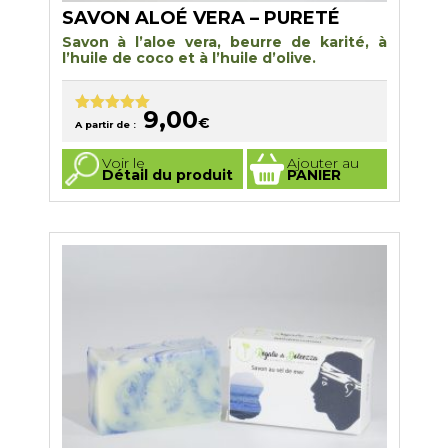
SAVON ALOÉ VERA – PURETÉ
Savon à l’aloe vera, beurre de karité, à
l’huile de coco et à l’huile d’olive.
9,00
€
Note
5.00
A partir de :
sur 5
Ce
Voir le
Ajouter au
produit
Détail du produit
PANIER
a
plusieurs
variations.
Les
options
peuvent
être
choisies
sur
la
page
du
produit