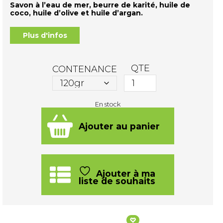
Savon à l’eau de mer, beurre de karité, huile de
coco, huile d’olive et huile d’argan.
Plus d'infos
QTE
CONTENANCE
En stock
quantité
de
Savon
Ajouter au panier
au
sel
de
mer
-
Mediterraniu
Ajouter à ma
liste de souhaits