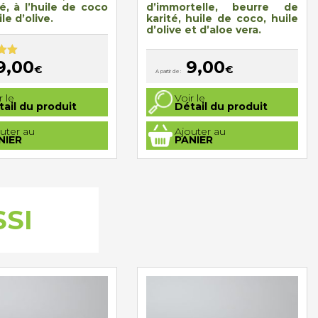
é, à l’huile de coco
d’immortelle, beurre de
ile d’olive.
karité, huile de coco, huile
d’olive et d’aloe vera
.
9,00
9,00
00
€
€
A partir de :
Ce
r le
Voir le
produit
tail du produit
Détail du produit
a
plusieurs
uter au
Ajouter au
.
variations.
NIER
PANIER
Les
options
peuvent
être
choisies
sur
la
SSI
page
du
produit