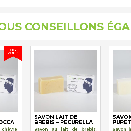
OUS CONSEILLONS ÉG
TOP
VENTE
SAVON LAIT DE
SAVON
IOCCA
BREBIS – PECURELLA
PURE
 chèvre,
Savon au lait de brebis,
Savon à