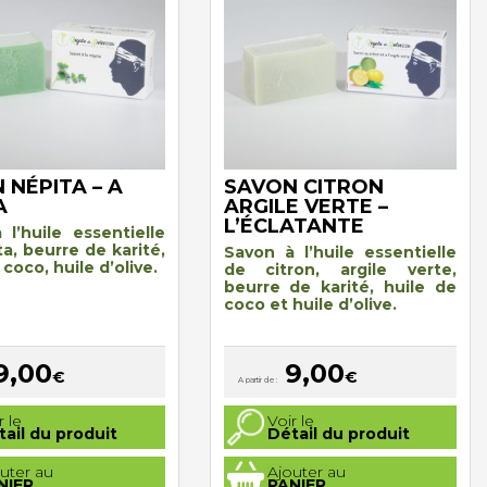
 NÉPITA – A
SAVON CITRON
A
ARGILE VERTE –
L’ÉCLATANTE
 l’huile essentielle
a, beurre de karité,
Savon à l’huile essentielle
 coco, huile d’olive.
de citron, argile verte,
beurre de karité, huile de
coco et huile d’olive.
9,00
9,00
€
€
A partir de :
Ce
r le
Voir le
produit
tail du produit
Détail du produit
a
plusieurs
uter au
Ajouter au
.
variations.
NIER
PANIER