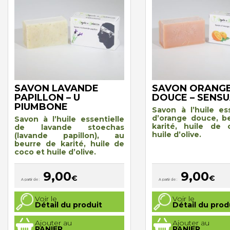
SAVON LAVANDE
SAVON ORANG
PAPILLON – U
DOUCE – SENSU
PIUMBONE
Savon à l’huile ess
d’orange douce, b
Savon à l’huile essentielle
karité, huile de
de lavande stoechas
huile d’olive.
(lavande papillon), au
beurre de karité, huile de
coco et huile d’olive.
9,00
9,00
€
€
A partir de :
A partir de :
Ce
Ce
Voir le
Voir le
produit
produit
Détail du produit
Détail du prod
a
a
plusieurs
plusieurs
Ajouter au
Ajouter au
variations.
variations.
PANIER
PANIER