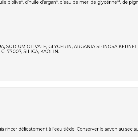
uile d’olive*, d’huile d’argan*, d’eau de mer, de glycérine**, de p
, SODIUM OLIVATE, GLYCERIN, ARGANIA SPINOSA KERNEL 
I 77007, SILICA, KAOLIN.
s rincer délicatement à l’eau tiède. Conserver le savon au sec s