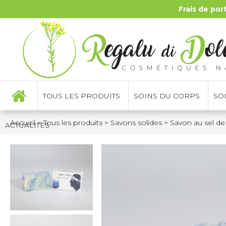
Frais de por
TOUS LES PRODUITS
SOINS DU CORPS
SO
Accueil
>
Tous les produits
>
Savons solides
>
Savon au sel de
ACTUALITÉS