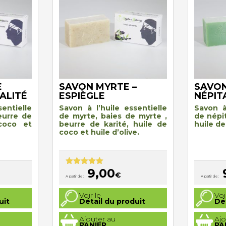
E
SAVON MYRTE –
SAVON
ALITÉ
ESPIÈGLE
NÉPIT
entielle
Savon à l’huile essentielle
Savon à
eurre de
de myrte, baies de myrte ,
de népit
 coco et
beurre de karité, huile de
huile de
coco et huile d’olive.
9,00
Note
5.00
€
A partir de :
A partir de :
sur 5
Ce
Ce
Voir le
Voi
produit
produit
uit
Détail du produit
Dé
a
a
plusieurs
plusieurs
Ajouter au
Ajo
variations.
variations
PANIER
PA