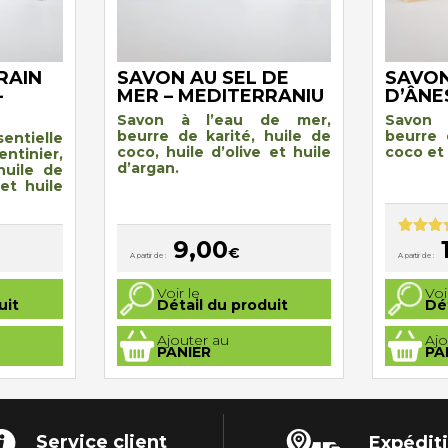
RAIN
SAVON AU SEL DE
SAVON
–
MER – MEDITERRANIU
D’ÂNE
Savon à l’eau de mer,
Savon 
beurre de karité, huile de
beurre 
entielle
coco, huile d’olive et huile
coco et 
entinier,
d’argan.
huile de
 et huile
9,00
Note
5.
€
A partir de :
A partir de :
sur 5
Ce
Ce
Voir le
Voi
produit
produit
uit
Détail du produit
Dé
a
a
plusieurs
plusieurs
Ajouter au
Ajo
variations.
variations
PANIER
PA
Les
Les
options
options
peuvent
peuvent
être
être
choisies
choisies
sur
sur
la
la
Service client
Expédit