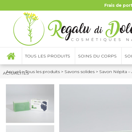
Frais de por
TOUS LES PRODUITS
SOINS DU CORPS
SO
Accueil
>
Tous les produits
>
Savons solides
>
Savon Népita – 
ACTUALITÉS