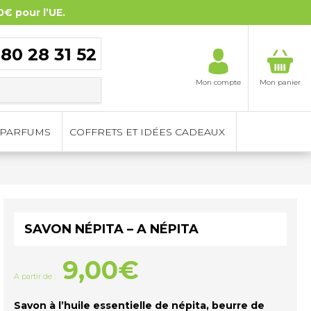
0€ pour l’UE.
 80 28 31 52
Mon compte
Mon panier
PARFUMS
COFFRETS ET IDÉES CADEAUX
SAVON NÉPITA – A NÉPITA
9,00
€
A partir de :
Savon à l’huile essentielle de népita, beurre de