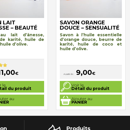
 LAIT
SAVON ORANGE
SSE – BEAUTÉ
DOUCE – SENSUALITÉ
au lait d’ânesse,
Savon à l’huile essentielle
de karité, huile de
d’orange douce, beurre de
huile d’olive
.
karité, huile de coco et
huile d’olive.
11,00
9,00
00
€
€
A partir de :
Ce
r le
Voir le
produit
tail du produit
Détail du produit
a
plusieurs
uter au
Ajouter au
.
variations.
NIER
PANIER
Les
options
peuvent
être
choisies
sur
la
ion
Produits