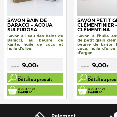
SAVON BAIN DE
SAVON PETIT G
BARACCI – ACQUA
CLÉMENTINIER 
SULFUROSA
CLÉMENTINA
Savon à l’eau des bains de
Savon à l’huile ess
Baracci, au beurre de
de petit grain clém
karité, huile de coco et
beurre de karité, 
huile d’olive.
coco, huile d’olive
d’argan.
9,00
9,00
€
€
A partir de :
A partir de :
Ce
Ce
Voir le
Voir le
produit
produit
Détail du produit
Détail du prod
a
a
plusieurs
plusieurs
Ajouter au
Ajouter au
variations.
variations.
PANIER
PANIER
Les
Les
options
options
peuvent
peuvent
être
être
choisies
choisies
sur
sur
la
la
Paiement