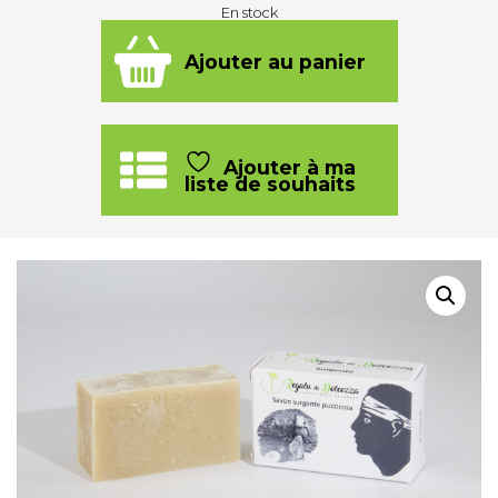
En stock
quantité
de
Savon
Ajouter au panier
Surgente
-
Surgente
Puzzicosa
Ajouter à ma
liste de souhaits