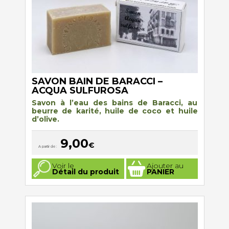
du
produit
SAVON BAIN DE BARACCI –
ACQUA SULFUROSA
Savon à l’eau des bains de Baracci, au
beurre de karité, huile de coco et huile
d’olive.
9,00
€
A partir de :
Ce
Voir le
Ajouter au
produit
Détail du produit
PANIER
a
plusieurs
variations.
Les
options
peuvent
être
choisies