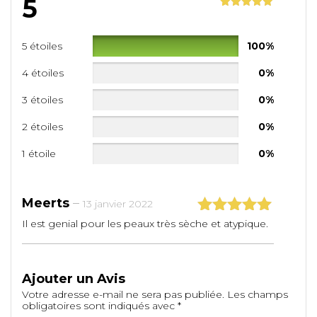
5
Noté
1
5.00
sur 5
basé sur
5 étoiles
100%
notation
client
4 étoiles
0%
3 étoiles
0%
2 étoiles
0%
1 étoile
0%
Meerts
–
13 janvier 2022
Il est genial pour les peaux très sèche et atypique.
Note
5
sur
5
Ajouter un Avis
Votre adresse e-mail ne sera pas publiée.
Les champs
obligatoires sont indiqués avec
*