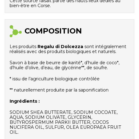
Cette source faisait partie des hauts lieux dédiés au
bien-être en Corse.
COMPOSITION
Les produits
Regalu di Dolcezza
sont intégralement
réalisés avec des produits biologiques et naturels.
Savon à base de beurre de karité*, d’huile de coco*,
d’huile d’olive, d’eau, de glycérine**, de soufre.
* issu de l’agriculture biologique contrôlée
** naturellement produite par la saponification
Ingrédients :
SODIUM SHEA BUTTERATE, SODIUM COCOATE,
AQUA, SODIUM OLIVATE, GLYCERIN,
BUTYROSPERMUM PARKII BUTTER, COCOS
NUCIFERA OIL, SULFUR, OLEA EUROPAEA FRUIT
OIL.