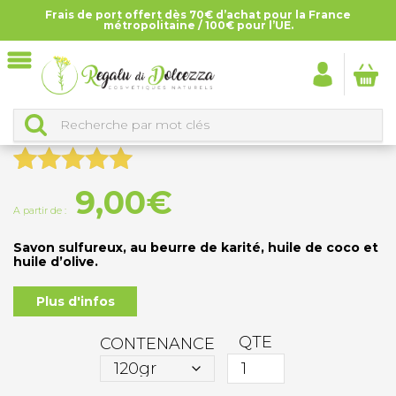
Frais de port offert dès 70€ d’achat pour la France
Accueil
>
Tous les produits
>
Savons solides
>
Savon
métropolitaine / 100€ pour l’UE.
Surgente – Surgente Puzzicosa
SAVON SURGENTE – SURGENTE PUZZICOSA
Noté
1
5.00
9,00
€
sur 5
A partir de :
basé sur
Savon sulfureux, au beurre de karité, huile de coco et
notation
huile d’olive.
client
Plus d'infos
QTE
CONTENANCE