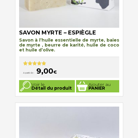
SAVON MYRTE – ESPIÈGLE
Savon à l’huile essentielle de myrte, baies
de myrte , beurre de karité, huile de coco
et huile d’olive.
9,00
Note
5.00
€
A partir de :
sur 5
Ce
Voir le
Ajouter au
produit
Détail du produit
PANIER
a
plusieurs
variations.
Les
options
peuvent
être
choisies
sur
la
page