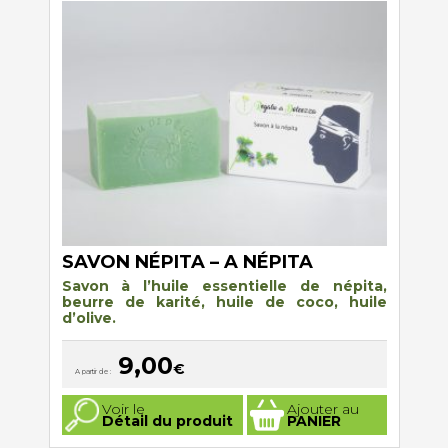
options
peuvent
être
choisies
sur
la
page
du
produit
SAVON NÉPITA – A NÉPITA
Savon à l’huile essentielle de népita,
beurre de karité, huile de coco, huile
d’olive.
9,00
€
A partir de :
Ce
Voir le
Ajouter au
produit
Détail du produit
PANIER
a
plusieurs