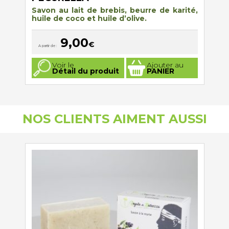
Savon au lait de brebis, beurre de karité,
huile de coco et huile d’olive
.
9,00
€
A partir de :
Ce
Voir le
Ajouter au
produit
Détail du produit
PANIER
a
plusieurs
variations.
Les
options
peuvent
NOS CLIENTS AIMENT AUSSI
être
choisies
sur
la
page
du
produit