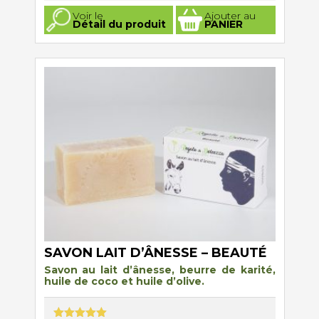
Ce
Voir le
Ajouter au
produit
Détail du produit
PANIER
a
plusieurs
variations.
Les
options
peuvent
être
choisies
sur
la
page
du
produit
SAVON LAIT D’ÂNESSE – BEAUTÉ
Savon au lait d’ânesse, beurre de karité,
huile de coco et huile d’olive
.