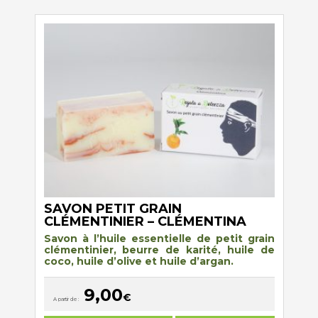
variations.
Les
options
peuvent
être
choisies
sur
la
page
du
produit
SAVON PETIT GRAIN
CLÉMENTINIER – CLÉMENTINA
Savon à l’huile essentielle de petit grain
clémentinier, beurre de karité, huile de
coco, huile d’olive et huile d’argan.
9,00
€
A partir de :