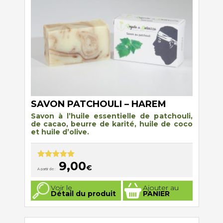
sur
la
page
du
produit
SAVON PATCHOULI – HAREM
Savon à l’huile essentielle de patchouli,
de cacao, beurre de karité, huile de coco
et huile d’olive.
9,00
Note
5.00
€
A partir de :
sur 5
Ce
Voir le
Ajouter au
produit
Détail du produit
PANIER
a
plusieurs
variations.
Les