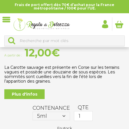
Frais de port offert dès 70€ d’achat pour la France
Accueil
>
Tous les produits
>
Huiles essentielles
>
Huile
métropolitaine / 100€ pour l’UE.
essentielle de Carotte Sauvage
HUILE ESSENTIELLE DE CAROTTE SAUVAGE
12,00
€
A partir de :
La Carotte sauvage est présente en Corse sur les terrains
vagues et possède une douzaine de sous espèces. Les
sommités sont cueillies vers la fin de l’été lors de
l’apparition des graines.
Plus d'infos
QTE
CONTENANCE
En stock