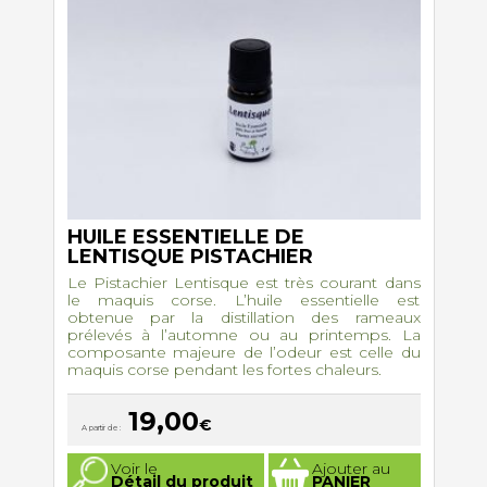
HUILE ESSENTIELLE DE
LENTISQUE PISTACHIER
Le Pistachier Lentisque est très courant dans
le maquis corse. L’huile essentielle est
obtenue par la distillation des rameaux
prélevés à l’automne ou au printemps. La
composante majeure de l’odeur est celle du
maquis corse pendant les fortes chaleurs.
19,00
€
A partir de :
Ce
Voir le
Ajouter au
produit
Détail du produit
PANIER