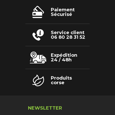
options
peuvent
être
Paiement
choisies
Sécurisé
sur
la
page
du
produit
Service client
06 80 28 31 52
Expédition
24 / 48h
Produits
corse
NEWSLETTER