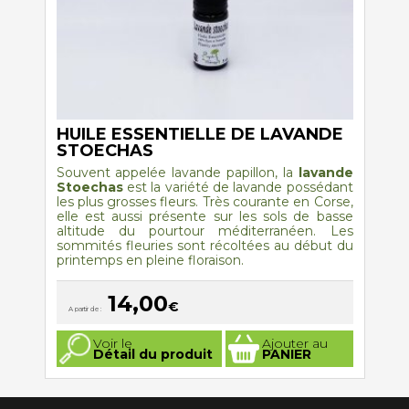
produit
HUILE ESSENTIELLE DE LAVANDE
STOECHAS
Souvent appelée lavande papillon, la
lavande
Stoechas
est la variété de lavande possédant
les plus grosses fleurs. Très courante en Corse,
elle est aussi présente sur les sols de basse
altitude du pourtour méditerranéen. Les
sommités fleuries sont récoltées au début du
printemps en pleine floraison.
14,00
€
A partir de :
Ce
Voir le
Ajouter au
produit
Détail du produit
PANIER
a
plusieurs
variations.
Les