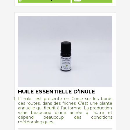
a
plusieurs
variations.
Les
options
peuvent
être
choisies
sur
la
page
du
produit
HUILE ESSENTIELLE D’INULE
L’Inule
est présente en Corse sur les bords
des routes, dans des friches. C’est une plante
annuelle qui fleurit à l’automne. La production
varie beaucoup d’une année à l’autre et
dépend beaucoup des conditions
météorologiques.