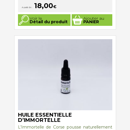
18,00
€
A partir de :
Ce
Voir le
Ajouter au
produit
Détail du produit
PANIER
a
plusieurs
variations.
Les
options
peuvent
être
choisies
sur
la
page
du
produit
HUILE ESSENTIELLE
D’IMMORTELLE
L’Immortelle de Corse pousse naturellement