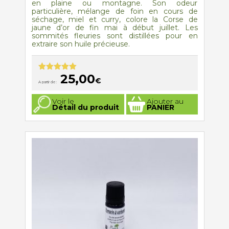
en plaine ou montagne. Son odeur
particulière, mélange de foin en cours de
séchage, miel et curry, colore la Corse de
jaune d’or de fin mai à début juillet. Les
sommités fleuries sont distillées pour en
extraire son huile précieuse.
25,00
Note
5.00
€
A partir de :
sur 5
Ce
Voir le
Ajouter au
produit
Détail du produit
PANIER
a
plusieurs
variations.
Les
options
peuvent
être
choisies
sur
la
page
du
produit