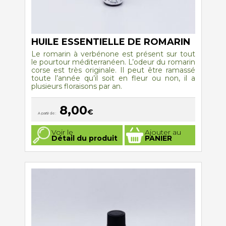
HUILE ESSENTIELLE DE ROMARIN
Le romarin à verbénone est présent sur tout
le pourtour méditerranéen. L’odeur du romarin
corse est très originale. Il peut être ramassé
toute l’année qu’il soit en fleur ou non, il a
plusieurs floraisons par an.
8,00
€
A partir de :
Ce
Voir le
Ajouter au
produit
Détail du produit
PANIER
a
plusieurs
variations.
Les
options
peuvent
être
choisies
sur
la
page
du