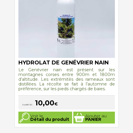
sur
la
page
du
produit
HYDROLAT DE GENÉVRIER NAIN
Le Genévrier nain est présent sur les
montagnes corses entre 900m et 1800m
d’altitude. Les extrémités des rameaux sont
distillées. La récolte se fait à l’automne de
préférence, sur les pieds chargés de baies.
10,00
€
A partir de :
Ce
Voir le
Ajouter au
produit
Détail du produit
PANIER
a
plusieurs
variations.