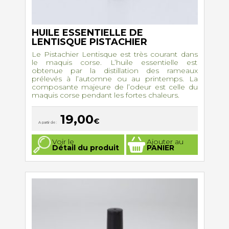
HUILE ESSENTIELLE DE
LENTISQUE PISTACHIER
Le Pistachier Lentisque est très courant dans
le maquis corse. L’huile essentielle est
obtenue par la distillation des rameaux
prélevés à l’automne ou au printemps. La
composante majeure de l’odeur est celle du
maquis corse pendant les fortes chaleurs.
19,00
€
A partir de :
Ce
Voir le
Ajouter au
produit
Détail du produit
PANIER
a
plusieurs
variations.
Les
options
peuvent
être
choisies
sur
la
page