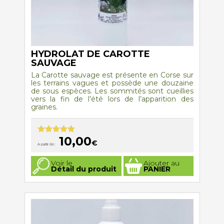
HYDROLAT DE CAROTTE
SAUVAGE
La Carotte sauvage est présente en Corse sur
les terrains vagues et possède une douzaine
de sous espèces. Les sommités sont cueillies
vers la fin de l’été lors de l’apparition des
graines.
10,00
Note
5.00
€
A partir de :
sur 5
Ce
Voir le
Ajouter au
produit
Détail du produit
PANIER
a
plusieurs
variations.
Les
options
peuvent
être
choisies