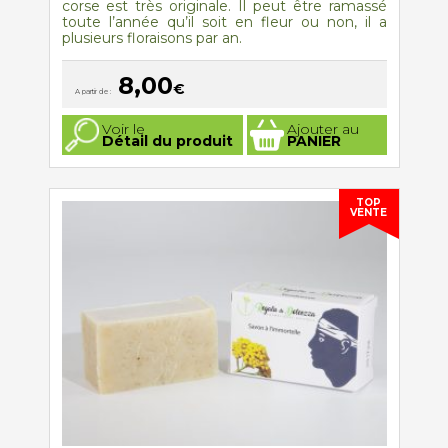
corse est très originale. Il peut être ramassé
toute l’année qu’il soit en fleur ou non, il a
plusieurs floraisons par an.
8,00
€
A partir de :
Ce
Voir le
Ajouter au
produit
Détail du produit
PANIER
a
plusieurs
variations.
Les
options
TOP
VENTE
peuvent
être
choisies
sur
la
page
du
produit