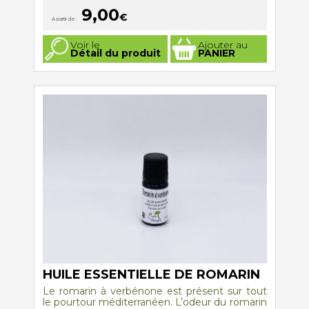
9,00
€
A partir de :
Ce
Voir le
Ajouter au
produit
Détail du produit
PANIER
a
plusieurs
variations.
Les
options
peuvent
être
choisies
sur
la
page
du
produit
HUILE ESSENTIELLE DE ROMARIN
Le romarin à verbénone est présent sur tout
le pourtour méditerranéen. L’odeur du romarin