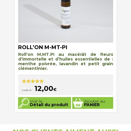
du
produit
ROLL’ON M-MT-PI
Roll’on M.MT.PI au macérât de fleurs
d’immortelle et d’huiles essentielles de :
menthe poivrée, lavandin et petit grain
clémentinier.
12,00
Note
5.00
€
A partir de :
sur 5
Ce
Voir le
Ajouter au
produit
Détail du produit
PANIER
a
plusieurs
variations.
Les
options
peuvent