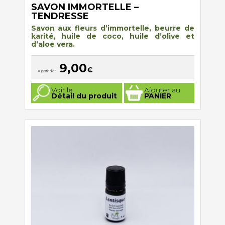
SAVON IMMORTELLE –
TENDRESSE
Savon aux fleurs d’immortelle, beurre de
karité, huile de coco, huile d’olive et
d’aloe vera
.
9,00
€
A partir de :
Ce
Voir le
Ajouter au
produit
Détail du produit
PANIER
a
plusieurs
variations.
Les
options
peuvent
être
choisies
sur
la
page
du
produit