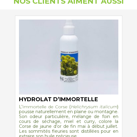
NOS CLIENTS AIMENT AUSSI
être
choisies
sur
la
page
du
produit
HYDROLAT D’IMMORTELLE
L’
Immortelle de Corse
(
Helichrysum italicum
)
pousse naturellement en plaine ou montagne.
Son odeur particulière, mélange de foin en
cours de séchage, miel et curry, colore la
Corse de jaune d’or de fin mai à début juillet.
Les sommités fleuries sont distillées pour en
extraire son huile précieuse.