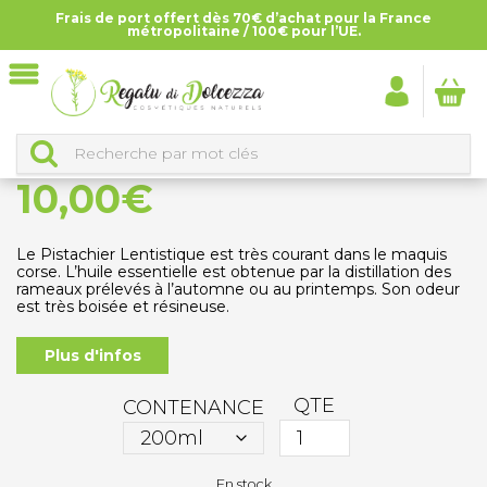
Frais de port offert dès 70€ d’achat pour la France
Accueil
>
Tous les produits
>
Hydrolats
>
Hydrolat de
métropolitaine / 100€ pour l’UE.
Lentisque pistachier
HYDROLAT DE LENTISQUE PISTACHIER
10,00
€
Le Pistachier Lentistique est très courant dans le maquis
corse. L’huile essentielle est obtenue par la distillation des
rameaux prélevés à l’automne ou au printemps.
Son odeur
est très boisée et résineuse.
Plus d'infos
QTE
CONTENANCE
En stock