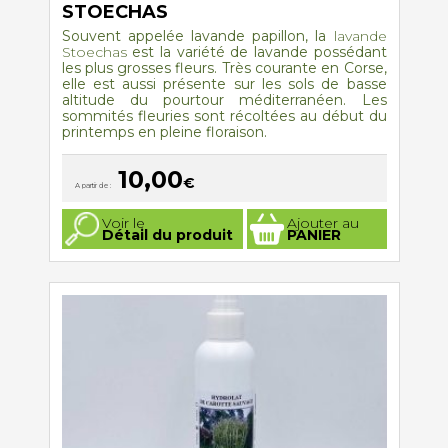
STOECHAS
Souvent appelée lavande papillon, la
lavande
Stoechas
est la variété de lavande possédant
les plus grosses fleurs. Très courante en Corse,
elle est aussi présente sur les sols de basse
altitude du pourtour méditerranéen. Les
sommités fleuries sont récoltées au début du
printemps en pleine floraison.
10,00
€
A partir de :
Ce
Voir le
Ajouter au
produit
Détail du produit
PANIER
a
plusieurs
variations.
Les
options
peuvent
être
choisies
sur
la
page
du
produit