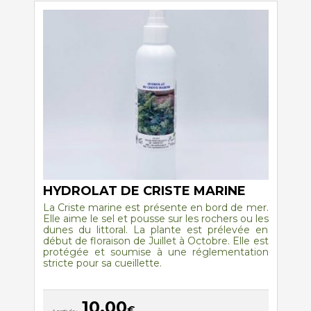
Les
options
peuvent
être
choisies
sur
la
page
du
produit
HYDROLAT DE CRISTE MARINE
La Criste marine est présente en bord de mer.
Elle aime le sel et pousse sur les rochers ou les
dunes du littoral. La plante est prélevée en
début de floraison de Juillet à Octobre. Elle est
protégée et soumise à une réglementation
stricte pour sa cueillette.
10,00
€