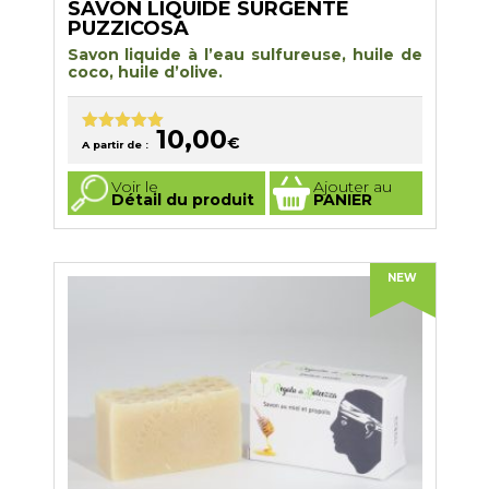
SAVON LIQUIDE SURGENTE
PUZZICOSA
Savon liquide à l’eau sulfureuse, huile de
coco, huile d’olive.
10,00
€
Note
5.00
A partir de :
sur 5
Ce
Voir le
Ajouter au
produit
Détail du produit
PANIER
a
plusieurs
variations.
Les
options
NEW
peuvent
être
choisies
sur
la
page
du
produit