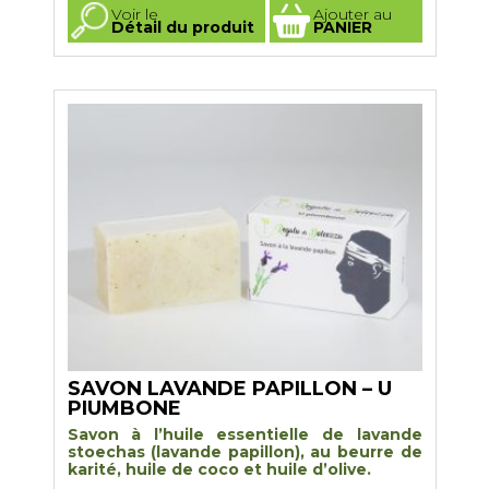
Ce
Voir le
Ajouter au
produit
Détail du produit
PANIER
a
plusieurs
variations.
Les
options
peuvent
être
choisies
sur
la
page
du
produit
SAVON LAVANDE PAPILLON – U
PIUMBONE
Savon à l’huile essentielle de lavande
stoechas (lavande papillon), au beurre de
karité, huile de coco et huile d’olive.