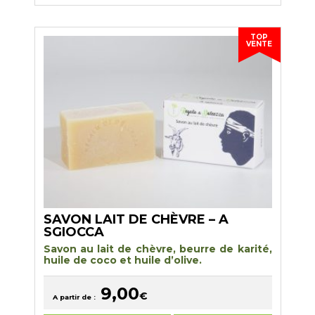
plusieurs
variations.
Les
options
TOP
peuvent
VENTE
être
choisies
sur
la
page
du
produit
SAVON LAIT DE CHÈVRE – A
SGIOCCA
Savon au lait de chèvre, beurre de karité,
huile de coco et huile d’olive.
9,00
€
A partir de :