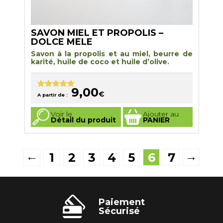
SAVON MIEL ET PROPOLIS –
DOLCE MELE
Savon à la propolis et au miel, beurre de
karité, huile de coco et huile d’olive.
9,00
€
Note
5.00
A partir de :
sur 5
Ce
Voir le
Ajouter au
produit
Détail du produit
PANIER
a
plusieurs
variations.
Les
options
←
→
1
2
3
4
5
6
7
peuvent
être
choisies
sur
la
page
du
Paiement
produit
Sécurisé