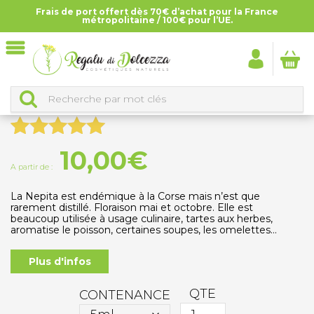
Frais de port offert dès 70€ d’achat pour la France
Accueil
>
Tous les produits
>
Huiles essentielles
>
Huile
métropolitaine / 100€ pour l’UE.
essentielle de Népita
HUILE ESSENTIELLE DE NÉPITA
Noté
1
5.00
10,00
€
sur 5
A partir de :
basé sur
La Nepita est endémique à la Corse mais n’est que
notation
rarement distillé. Floraison mai et octobre. Elle est
beaucoup utilisée à usage culinaire, tartes aux herbes,
client
aromatise le poisson, certaines soupes, les omelettes…
Plus d'infos
QTE
CONTENANCE