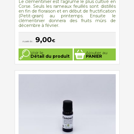
Le clémentinier est l’agrume le plus cultivé en
Corse. Seuls les rameaux feuillés sont distillés
en fin de floraison et en début de fructification
(Petit-grain) au printemps. Ensuite le
clémentinier donnera des fruits mûrs de
décembre à février.
9,00
€
A partir de :
Ce
Voir le
Ajouter au
produit
Détail du produit
PANIER
a
plusieurs
variations.
Les
options
peuvent
être
choisies
sur
la
page
du
produit