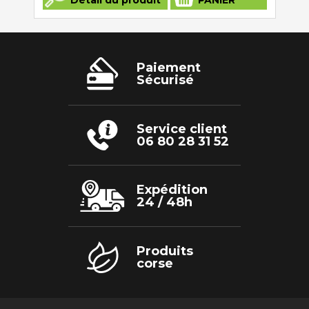
a
plusieurs
variations.
Les
options
peuvent
être
Paiement
choisies
Sécurisé
sur
la
page
du
produit
Service client
06 80 28 31 52
Expédition
24 / 48h
Produits
corse