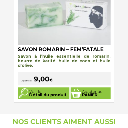
SAVON ROMARIN – FEM’FATALE
Savon à l’huile essentielle de romarin,
beurre de karité, huile de coco et huile
d’olive.
9,00
€
A partir de :
Ce
Voir le
Ajouter au
produit
Détail du produit
PANIER
a
plusieurs
variations.
Les
options
peuvent
NOS CLIENTS AIMENT AUSSI
être
choisies