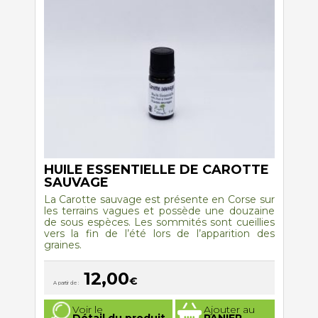
être
choisies
sur
la
page
du
produit
HUILE ESSENTIELLE DE CAROTTE
SAUVAGE
La Carotte sauvage est présente en Corse sur
les terrains vagues et possède une douzaine
de sous espèces. Les sommités sont cueillies
vers la fin de l’été lors de l’apparition des
graines.
12,00
€
A partir de :
Ce
Voir le
Ajouter au
produit
Détail du produit
PANIER