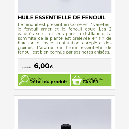
HUILE ESSENTIELLE DE FENOUIL
Le fenouil
est présent en Corse en 2 variétés :
le fenouil amer et le fenouil doux. Les 2
variétés sont utilisées pour la distillation. La
sommité de la plante est prélevée en fin de
floraison et avant maturation complète des
graines. L’arôme de l’huile essentielle de
fenouil est bien connue par ses notes anisées.
6,00
€
A partir de :
Ce
Voir le
Ajouter au
produit
Détail du produit
PANIER
a
plusieurs
variations.
Les
options
peuvent
être
choisies
sur
la
page
du