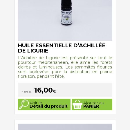
produit
HUILE ESSENTIELLE D’ACHILLÉE
DE LIGURIE
L’Achillée de Ligurie est présente sur tout le
pourtour méditerranéen, elle aime les forêts
claires et lumineuses. Les sommités fleuries
sont prélevées pour la distillation en pleine
floraison, pendant l’été.
16,00
€
A partir de :
Ce
Voir le
Ajouter au
produit
Détail du produit
PANIER
a
plusieurs
variations.
Les
options
peuvent