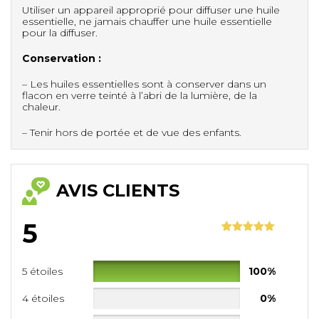
Utiliser un appareil approprié pour diffuser une huile
essentielle, ne jamais chauffer une huile essentielle
pour la diffuser.
Conservation :
– Les huiles essentielles sont à conserver dans un
flacon en verre teinté à l’abri de la lumière, de la
chaleur.
– Tenir hors de portée et de vue des enfants.
AVIS CLIENTS
5
Noté
1
5.00
sur 5
basé sur
5 étoiles
100%
notation
client
4 étoiles
0%